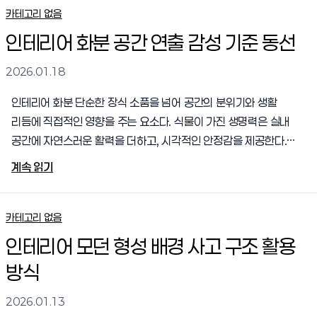
사용하는 방식 자체를 효율적으로 재구성하게 만든다.인테리어 iot
카테고리 없음
개념 이해 융합인테리어 iot 개념 이해 융합은 디자인과 기술이
인테리어 화분 공간 연출 감성 기준 동선
분리된 요소가 아니라 하나의 구조로 작동한다는 점에서 출발한다.
센서와 네트워크 기술이 공간 안에 자연스럽게 녹아들며, 사용자는
2026.01.18
기술을 인식하지 않아도 혜택을 누릴 수 있다. 벽면, 천장, 가구 속에
인테리어 화분 단순한 장식 소품을 넘어 공간의 분위기와 생활
숨겨..
리듬에 직접적인 영향을 주는 요소다. 식물이 가진 생명력은 실내
공간에 자연스러운 활력을 더하고, 시각적인 안정감을 제공한다.
특히 인공적인 소재가 많은 현대 주거 공간에서는 화분
계속 읽기
하나만으로도 공간의 인상이 크게 달라질 수 있다. 중요한 것은
크기나 가격이 아니라, 공간과 생활 방식에 어울리는 선택과
배치다. 이러한 관점에서 인테리어 화분은 꾸밈이 아닌 공간 완성의
카테고리 없음
일부로 이해할 필요가 있다.인테리어 화분 역할 이해 공간인테리어
인테리어 모던 형성 배경 사고 구조 활용
화분 역할 이해 공간은 시각적 포인트 이상의 의미를 가진다.
방식
화분은 비어 보이는 공간을 채우고, 공간의 흐름을 자연스럽게
연결하는 역할을 한다. 벽과 가구 사이의 어색한 여백이나 동선
2026.01.13
끝에 배치된 화분은 시선을 분산시키..