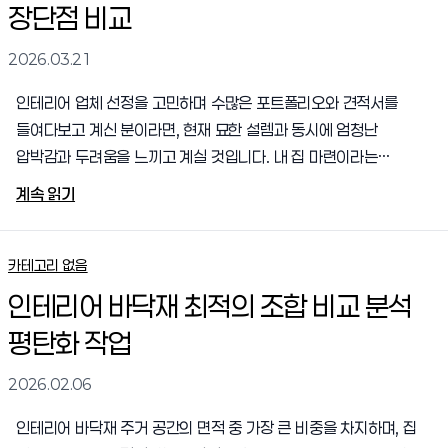
장단점 비교
하나의 캔버스 위에서 조화롭게 어우러지며 진정한 의미의 '거주
공간'으로 생명력을 얻게 됩니다. 저 역시 첫 독립을 하고 큰마음
2026.03.21
먹고 가구를 모두 들..
인테리어 업체 선정을 고민하며 수많은 포트폴리오와 견적서를
들여다보고 계신 분이라면, 현재 묘한 설렘과 동시에 엄청난
압박감과 두려움을 느끼고 계실 것입니다. 내 집 마련이라는
일생일대의 꿈을 이루고, 그 공간을 나의 취향과 라이프스타일로
계속 읽기
가득 채우는 상상은 누구에게나 가슴 벅찬 일입니다. 하지만 뉴스나
커뮤니티에서 심심치 않게 들려오는 공사 중단, 연락 두절, 상상을
초월하는 하자 발생 등의 이른바 '사기 피해' 사례들을 접하게 되면,
카테고리 없음
과연 내가 쥐고 있는 이 수천만 원의 예산을 누구에게 안전하게
인테리어 바닥재 최적의 조합 비교 분석
맡길 수 있을지 막막해지기 마련입니다. 저 역시 과거 첫 신혼집
평탄화 작업
리모델링을 진행하며, 겉보기에 번지르르한 말솜씨와 저렴한
견적에 속아 계약을 맺었다가 공사 기간 내내 극심한 스트레스에
2026.02.06
시달리고, 결국 입주 후..
인테리어 바닥재 주거 공간의 면적 중 가장 큰 비중을 차지하며, 집