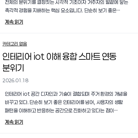
전체의 분위기를 결정짓는 시각적 기초이자 거주자의 발끝에 닿는
촉각적 경험을 지배하는 핵심 요소입니다. 단순히 보기 좋은
디자인을 고르는 것을 넘어, 가족의 생활 패턴과 가구의 무게, 채광,
계속 읽기
그리고 열전도율까지 고려해야 하는 복잡한 공학적 선택이기도
합니다. 잘못된 선택은 시공 후 들뜸, 층간소음, 유지보수의
어려움이라는 막대한 유동성 손실을 초래할 수 있지만, 올바른 자산
카테고리 없음
가치 투자가 뒷받침된다면 주거의 품격은 물론 향후 자산의 매각
인테리어 iot 이해 융합 스마트 연동
가치까지 높이는 강력한 레버리지가 됩니다. 본 글에서는 디자인적
분위기
미학을 넘어 기능성과 경제성을 동시에 확보할 수 있는 체계적인
바닥재 선정 전략과 실전 가이드를 깊이 있게 다루어 보겠습니다.
2026.01.18
인테리어 바닥재..
인테리어 iot 공간 디자인과 기술이 결합되며 주거 환경의 개념을
바꾸고 있다. 단순히 보기 좋은 인테리어를 넘어, 사용자의 생활
패턴을 이해하고 반응하는 공간으로 진화하고 있다는 점이
핵심이다. 조명, 가전, 보안, 온도 조절까지 하나의 흐름으로
계속 읽기
연결되면서 집은 더 이상 고정된 구조물이 아니라 능동적인 생활
파트너에 가까워졌다. 이러한 변화는 편의성 향상뿐 아니라, 공간을