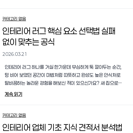
장의 자재 샘플과 알 수 없는 전문 용어들이 난무하는 전쟁터와
다름없었습니다. 벽지 하나, 조명 하나를 고르는 일조차 끝없는
선택의 연속이었고, 한정된 예산 안에서 끝없이 타협점을 찾아야
카테고리 없음
하는 과정은 매일 밤잠을 설치게 만들었습니다. 예쁜 사진들만 모아
인테리어 러그 핵심 요소 선택법 실패
무작정 시공사에 요구했다가 좁은 평수에 어울리지 않아 오히려
없이 맞추는 공식
공간이 답답해지는 뼈아픈 실패를 겪기도 했고, 겉보기엔
화려하지만 단열과 배관 등 눈에 보이지 않는 기초 공사를 소홀히
2026.03.21
하여 한겨울에 지독한 추위와 결로 현..
인테리어 러그 하나를 거실 한가운데 무심하게 툭 깔아두는 순간,
텅 비어 보였던 공간이 마법처럼 따뜻하고 완성도 높은 안식처로
탈바꿈하는 놀라운 경험을 해보신 적이 있으신가요? 새 집으로
이사를 하거나 오래된 가구를 교체하고 났을 때, 분명 필요한
계속 읽기
가구는 다 채워 넣었는데도 어딘가 모르게 공간이 붕 떠 보이고
썰렁하게 느껴지는 때가 있습니다. 소파와 텔레비전, 그리고
테이블만 덩그러니 놓여있을 때는 각자의 가구들이 섬처럼 따로
카테고리 없음
노는 듯한 느낌을 줍니다. 하지만 질감과 색채를 가득 품은 포근한
인테리어 업체 기초 지식 견적서 분석법
직물이 바닥을 부드럽게 감싸주는 순간, 흩어져 있던 모든 요소들이