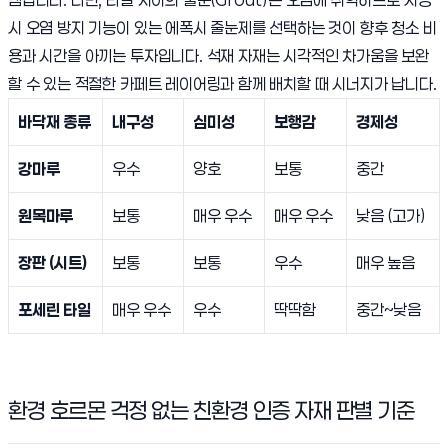
시 오염 방지 기능이 있는 에폭시 줄눈제를 선택하는 것이 향후 청소 비
용과 시간을 아끼는 투자입니다. 석재 자재는 시각적인 차가움을 보완
할 수 있는 적절한 카페트 레이어링과 함께 배치할 때 시너지가 납니다.
바닥재 종류
내구성
심미성
보행감
경제성
강마루
우수
양호
보통
중간
원목마루
보통
매우 우수
매우 우수
낮음 (고가)
장판 (시트)
보통
보통
우수
매우 높음
포세린 타일
매우 우수
우수
딱딱함
중간~낮음
환경 호르몬 걱정 없는 친환경 인증 자재 판별 기준