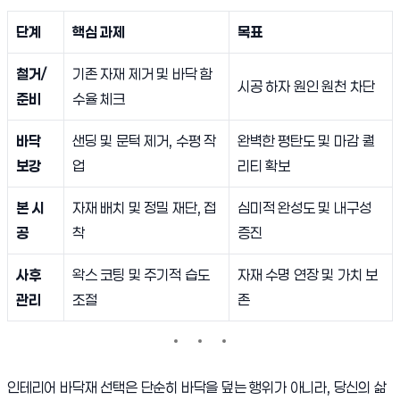
단계
핵심 과제
목표
철거/
기존 자재 제거 및 바닥 함
시공 하자 원인 원천 차단
준비
수율 체크
바닥
샌딩 및 문턱 제거, 수평 작
완벽한 평탄도 및 마감 퀄
보강
업
리티 확보
본 시
자재 배치 및 정밀 재단, 접
심미적 완성도 및 내구성
공
착
증진
사후
왁스 코팅 및 주기적 습도
자재 수명 연장 및 가치 보
관리
조절
존
인테리어 바닥재 선택은 단순히 바닥을 덮는 행위가 아니라, 당신의 삶