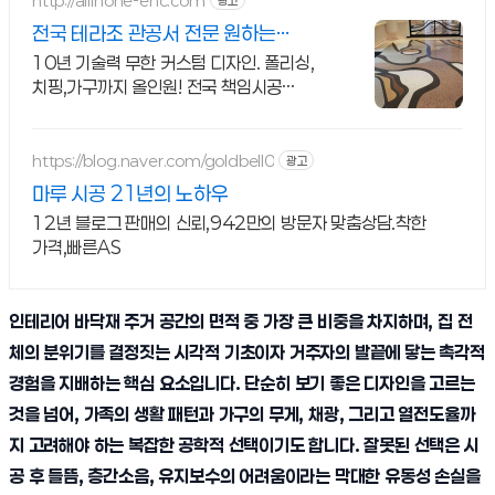
http://allinone-enc.com
광고
전국 테라조 관공서 전문 원하는
디자인 그대로 구현
10년 기술력 무한 커스텀 디자인. 폴리싱,
치핑,가구까지 올인원! 전국 책임시공
바닥부터 벽, 가구까지 한 번에 시공. 다양한
디자인 & 하자없는 고품질 전국시공
https://blog.naver.com/goldbell0
광고
마루 시공 21년의 노하우
12년 블로그 판매의 신뢰,942만의 방문자 맞춤상담.착한
가격,빠른AS
인테리어 바닥재 주거 공간의 면적 중 가장 큰 비중을 차지하며, 집 전
체의 분위기를 결정짓는 시각적 기초이자 거주자의 발끝에 닿는 촉각적
경험을 지배하는 핵심 요소입니다. 단순히 보기 좋은 디자인을 고르는
것을 넘어, 가족의 생활 패턴과 가구의 무게, 채광, 그리고 열전도율까
지 고려해야 하는 복잡한 공학적 선택이기도 합니다. 잘못된 선택은 시
공 후 들뜸, 층간소음, 유지보수의 어려움이라는 막대한 유동성 손실을